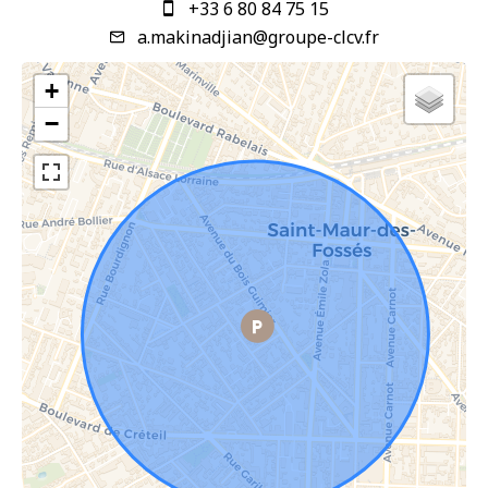
+33 6 80 84 75 15
a.makinadjian@groupe-clcv.fr
+
−