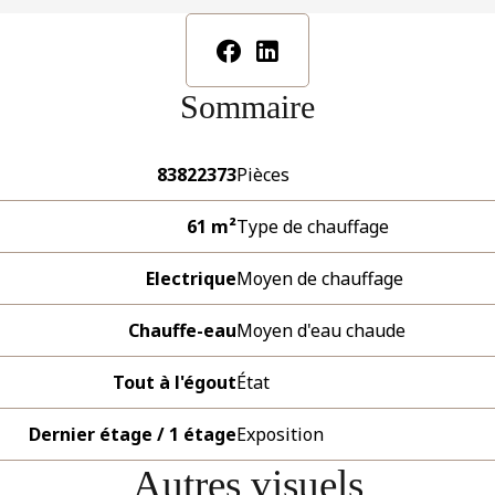
Sommaire
83822373
Pièces
61 m²
Type de chauffage
Electrique
Moyen de chauffage
Chauffe-eau
Moyen d'eau chaude
Tout à l'égout
État
Dernier étage / 1 étage
Exposition
Autres visuels