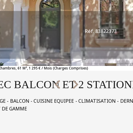
Réf. 83822373
Chambres, 61 M², 1 295 € / Mois (Charges Comprises)
VEC BALCON ET 2 STATI
OGE - BALCON - CUISINE EQUIPEE - CLIMATISATION - DER
T DE GAMME