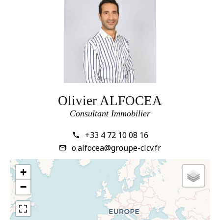
Olivier ALFOCEA
Consultant Immobilier
+33 4 72 10 08 16
o.alfocea@groupe-clcv.fr
+
−