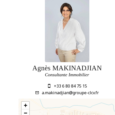
Agnès MAKINADJIAN
Consultante Immobilier
+33 6 80 84 75 15
a.makinadjian@groupe-clcv.fr
+
−