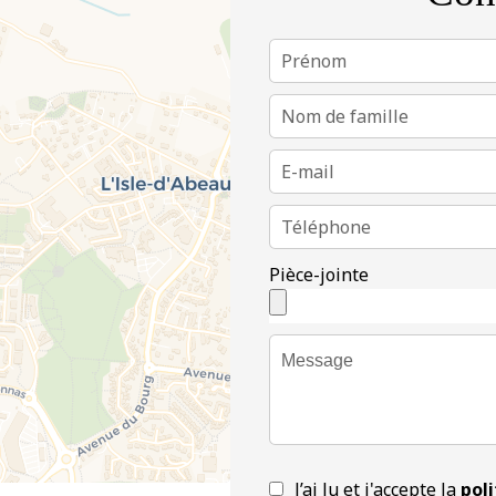
Pièce-jointe
J’ai lu et j'accepte la
poli