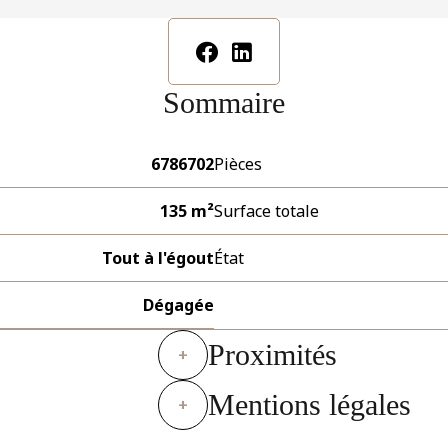
Sommaire
6786702
Pièces
135 m²
Surface totale
Tout à l'égout
État
Dégagée
Proximités
+
Mentions légales
+