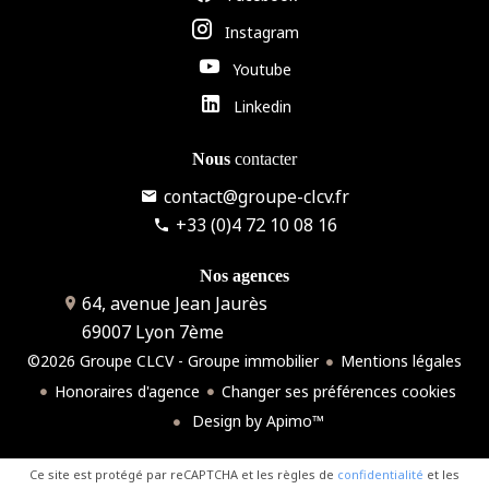
Instagram
Youtube
Linkedin
Nous
contacter
contact@groupe-clcv.fr
+33 (0)4 72 10 08 16
Nos agences
64, avenue Jean Jaurès
69007
Lyon 7ème
©2026 Groupe CLCV - Groupe immobilier
Mentions légales
Honoraires d'agence
Changer ses préférences cookies
Design by
Apimo™
Ce site est protégé par reCAPTCHA et les règles de
confidentialité
et les