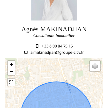
Agnès MAKINADJIAN
Consultante Immobilier
+33 6 80 84 75 15
a.makinadjian@groupe-clcv.fr
+
−