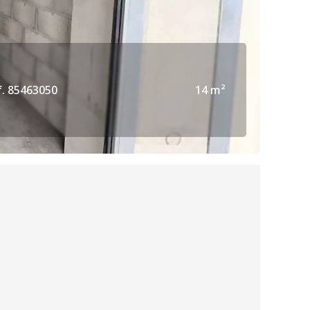
f. 85463050
14 m²