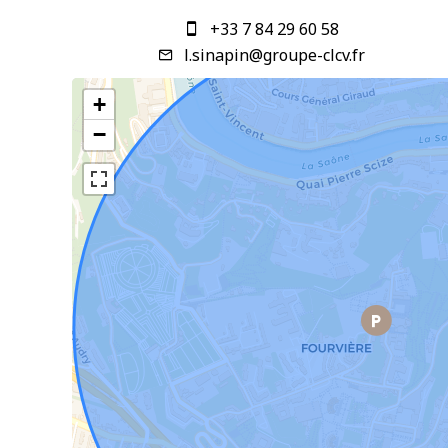
+33 7 84 29 60 58
l.sinapin@groupe-clcv.fr
+
−