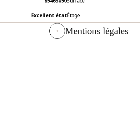
85463050
Surface
Excellent état
Étage
Mentions légales
+