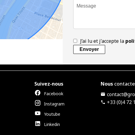
J’ai lu et j'accepte la
poli
Envoyer
Suivez-nous
Nous
contacte
Facebook
contact@grou
+33 (0)4 72 
Instagram
Youtube
Linkedin