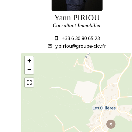
Yann PIRIOU
Consultant Immobilier
+33 6 30 80 65 23
y.piriou@groupe-clcv.fr
+
−