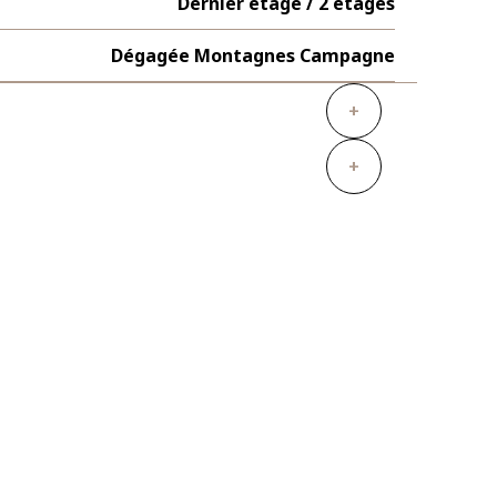
Dernier étage / 2 étages
Dégagée Montagnes Campagne
+
+