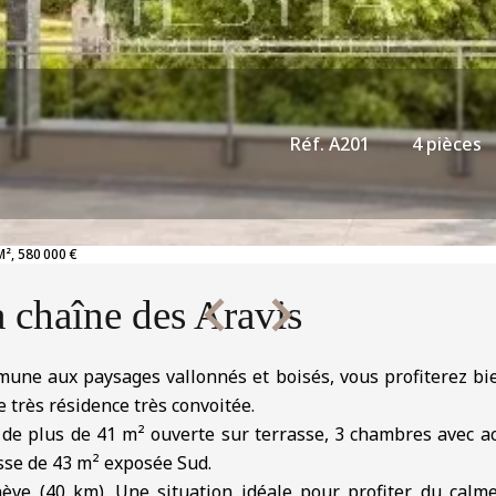
Réf. A201
4 pièces
M², 580 000 €
a chaîne des Aravis
ommune aux paysages vallonnés et boisés, vous profiterez b
 très résidence très convoitée.
e plus de 41 m² ouverte sur terrasse, 3 chambres avec accè
sse de 43 m² exposée Sud.
nève (40 km). Une situation idéale pour profiter du ca