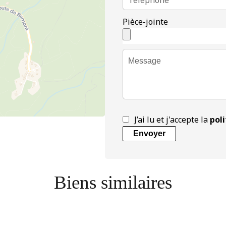
Pièce-jointe
J’ai lu et j'accepte la
poli
Envoyer
Biens similaires