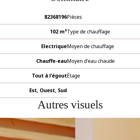
82368196
Pièces
102 m²
Type de chauffage
Electrique
Moyen de chauffage
Chauffe-eau
Moyen d'eau chaude
Tout à l'égout
Étage
Est, Ouest, Sud
Autres visuels