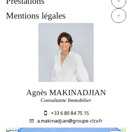
Prestations
+
Mentions légales
+
Agnès MAKINADJIAN
Consultante Immobilier
+33 6 80 84 75 15
a.makinadjian@groupe-clcv.fr