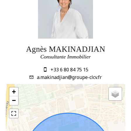
Agnès MAKINADJIAN
Consultante Immobilier
+33 6 80 84 75 15
a.makinadjian@groupe-clcv.fr
+
−