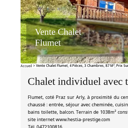
Vente Chalet
Flumet
Vente Chalet Flumet, 4 Pièces, 3 Chambres, 87 M², Prix 
Accueil
Chalet individuel avec t
Flumet, coté Praz sur Arly, à proximité du ce
chaussé : entrée, séjour avec cheminée, cuisin
bains toilette, balcon. Terrain de 1038m² const
site internet www.hestia-prestige.com
Tél. 0472100816