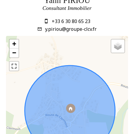
Yann PIRIOU
Consultant Immobilier
+33 6 30 80 65 23
y.piriou@groupe-clcv.fr
+
−